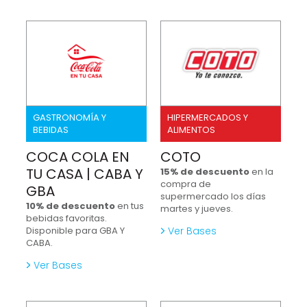
GASTRONOMÍA Y
HIPERMERCADOS Y
BEBIDAS
ALIMENTOS
COCA COLA EN
COTO
TU CASA | CABA Y
15% de descuento
en la
compra de
GBA
supermercado los días
10% de descuento
en tus
martes y jueves.
bebidas favoritas.
Disponible para GBA Y
Ver Bases
CABA.
Ver Bases