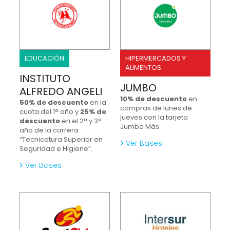
EDUCACIÓN
HIPERMERCADOS Y
ALIMENTOS
INSTITUTO
JUMBO
ALFREDO ANGELI
10% de descuento
en
50% de descuento
en la
compras de lunes de
cuota del 1° año y
25% de
jueves con la tarjeta
descuento
en el 2° y 3°
Jumbo Más.
año de la carrera
“Tecnicatura Superior en
Ver Bases
Seguridad e Higiene”.
Ver Bases